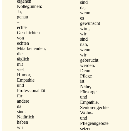
eigenen
sind
Kolleg:innen:
da,
Ja,
wenn
genau
es
–
gewünscht
echte
wird,
Geschichten
wir
von
sind
echten
nah,
Mitarbeitenden,
wenn
die
wir
täglich
gebraucht
mit
werden.
viel
Denn
Humor,
Pflege
Empathie
ist
und
Nähe,
Professionalität
Fürsorge
für
und
andere
Empathie.
da
Seniorengechte
sind.
Wohn-
Natürlich
und
haben
Pflegeangebote
wir
setzen