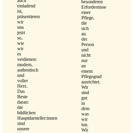
auch
besonderen
einladend
Erfordernisse
ist,
einer
präsentieren
Pflege,
wir
die
uns
sich
jetzt
an
so,
der
wie
Person
wir
und
es
nicht
verdienen:
nur
modern,
an
authentisch
einem
und
Pflegegrad
voller
ausrichtet.
Herz.
Wir
Das
sind
Beste
gut
daran:
in
die
dem
bildlichen
was
Hauptdarsteller:innen
wir
sind
tun.
unsere
Wir