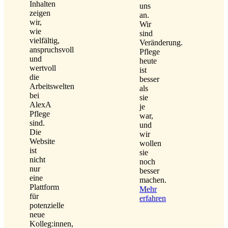
Inhalten
uns
zeigen
an.
wir,
Wir
wie
sind
vielfältig,
Veränderung.
anspruchsvoll
Pflege
und
heute
wertvoll
ist
die
besser
Arbeitswelten
als
bei
sie
AlexA
je
Pflege
war,
sind.
und
Die
wir
Website
wollen
ist
sie
nicht
noch
nur
besser
eine
machen.
Plattform
Mehr
für
erfahren
potenzielle
neue
Kolleg:innen,