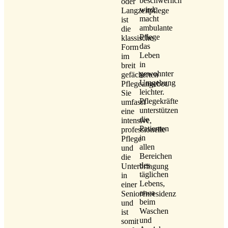
beschwerlich
oder
wird,
Langzeitpflege
macht
ist
ambulante
die
Pflege
klassische
das
Form
Leben
im
in
breit
gewohnter
gefächerten
Umgebung
Pflegeangebot.
leichter.
Sie
Pflegekräfte
umfasst
unterstützen
eine
die
intensive,
Patienten
professionelle
in
Pflege
allen
und
Bereichen
die
des
Unterbringung
täglichen
in
Lebens,
einer
etwa
Seniorenresidenz
beim
und
Waschen
ist
und
somit