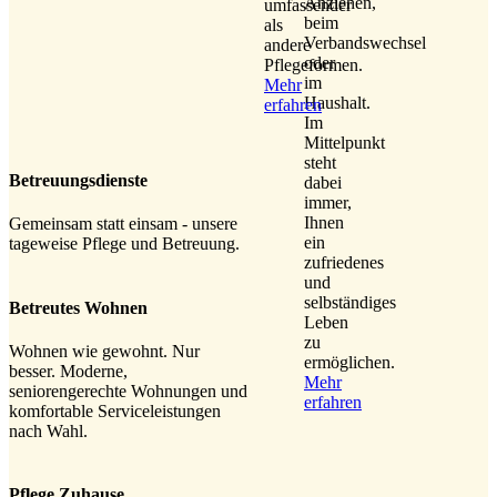
Anziehen,
umfassender
beim
als
Verbandswechsel
andere
oder
Pflegeformen.
im
Mehr
Haushalt.
erfahren
Im
Mittelpunkt
steht
Betreuungsdienste
dabei
immer,
Ihnen
Gemeinsam statt einsam - unsere
ein
tageweise Pflege und Betreuung.
zufriedenes
und
selbständiges
Betreutes Wohnen
Leben
zu
Wohnen wie gewohnt. Nur
ermöglichen.
besser. Moderne,
Mehr
seniorengerechte Wohnungen und
erfahren
komfortable Serviceleistungen
nach Wahl.
Pflege Zuhause