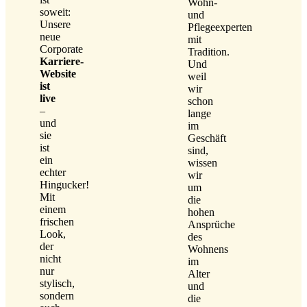
Wohn-
soweit:
und
Unsere
Pflegeexperten
neue
mit
Corporate
Tradition.
Karriere-
Und
Website
weil
ist
wir
live
schon
–
lange
und
im
sie
Geschäft
ist
sind,
ein
wissen
echter
wir
Hingucker!
um
Mit
die
einem
hohen
frischen
Ansprüche
Look,
des
der
Wohnens
nicht
im
nur
Alter
stylisch,
und
sondern
die