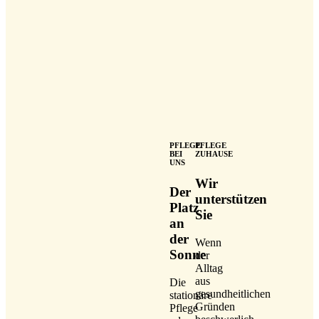
PFLEGE
PFLEGE
BEI
ZUHAUSE
UNS
Wir
Der
unterstützen
Platz
Sie
an
der
Wenn
Sonne
der
Alltag
aus
Die
gesundheitlichen
stationäre
Gründen
Pflege